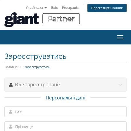
Українська
Вхід
Реєстрація
Переглянути кошик
Пере
наві
Зареєструватись
Головна
Зареєструватись
Вже зареєстровані?
Персональні дані