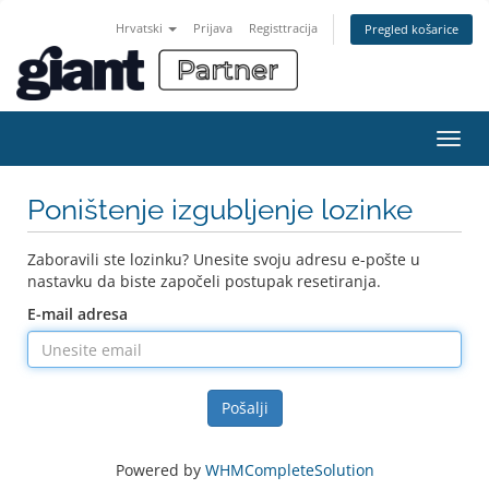
Hrvatski
Prijava
Registtracija
Pregled košarice
Preba
navig
Poništenje izgubljenje lozinke
Zaboravili ste lozinku? Unesite svoju adresu e-pošte u
nastavku da biste započeli postupak resetiranja.
E-mail adresa
Pošalji
Powered by
WHMCompleteSolution