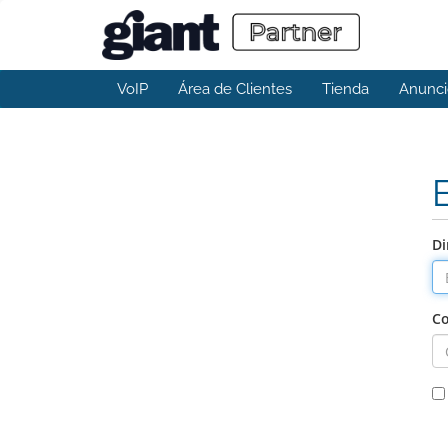
VoIP
Área de Clientes
Tienda
Anunci
Di
Co