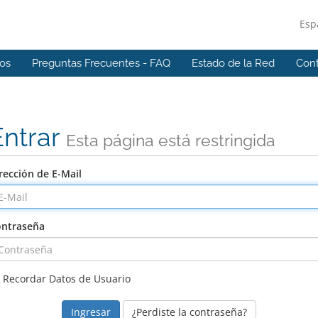
Esp
os
Preguntas Frecuentes - FAQ
Estado de la Red
Con
Entrar
Esta página está restringida
rección de E-Mail
ntraseña
Recordar Datos de Usuario
¿Perdiste la contraseña?